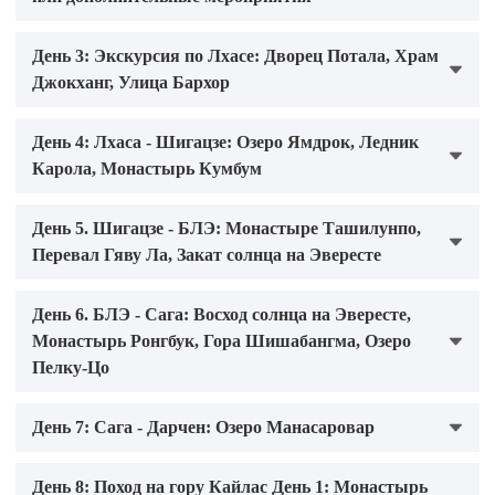
День 3: Экскурсия по Лхасе: Дворец Потала, Храм
Джокханг, Улица Бархор
День 4: Лхаса - Шигацзе: Озеро Ямдрок, Ледник
Карола, Монастырь Кумбум
День 5. Шигацзе - БЛЭ: Монастыре Ташилунпо,
Перевал Гяву Ла, Закат солнца на Эвересте
День 6. БЛЭ - Сага: Восход солнца на Эвересте,
Монастырь Ронгбук, Гора Шишабангма, Озеро
Пелку-Цо
День 7: Сага - Дарчен: Озеро Манасаровар
День 8: Поход на гору Кайлас День 1: Монастырь