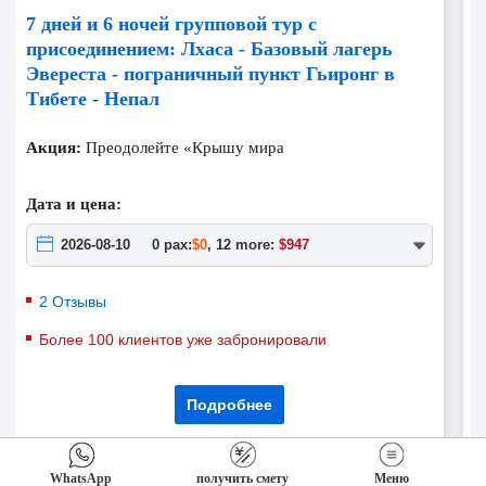
7 дней и 6 ночей групповой тур с
8
присоединением: Лхаса - Базовый лагерь
п
Эвереста - пограничный пункт Гьиронг в
Тибете - Непал
А
м
Акция:
Преодолейте «Крышу мира
Д
Дата и цена:
2026-08-10
0 pax:
$0
, 12 more:
$947
2 Отзывы
Более 100 клиентов уже забронировали
Подробнее
WhatsApp
получить смету
Меню