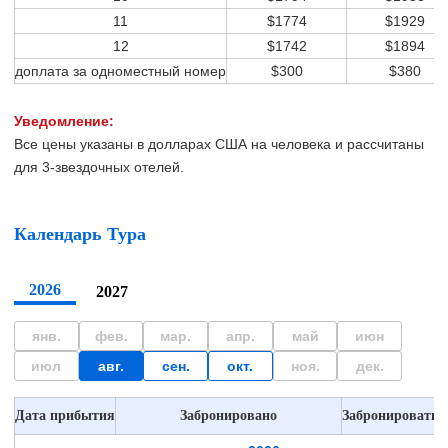
11
$1774
$1929
12
$1742
$1894
доплата за одноместный номер
$300
$380
Уведомление:
Все цены указаны в долларах США на человека и рассчитаны
для 3-звездочных отелей.
Календарь Тура
2026
2027
янв.
фев.
мар.
апр.
май
июн
июл
авг.
сен.
окт.
ноя.
дек.
Дата прибытия
Забронировано
Забронировать с