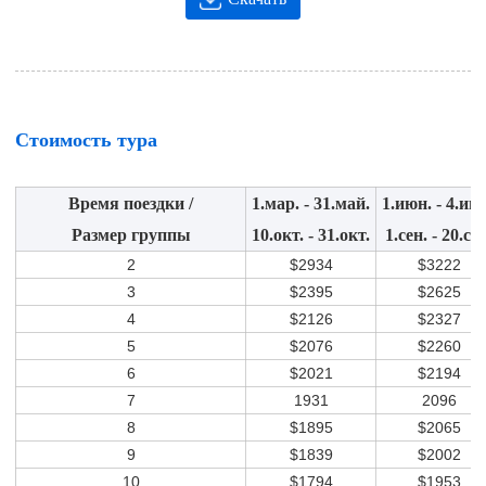
Стоимость тура
Время поездки /
1.мар. - 31.май.
1.июн. - 4.ию
Размер группы
10.окт. - 31.окт.
1.сен. - 20.сен
2
$2934
$3222
3
$2395
$2625
4
$2126
$2327
5
$2076
$2260
6
$2021
$2194
7
1931
2096
8
$1895
$2065
9
$1839
$2002
10
$1794
$1953