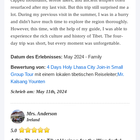
capped mountains, serene lakes, and ancient temples often
resurfaced after my last visit. But this trip still surprised me a
lot. During my previous visit in the summer, I was in a hurry
and didn't have much time to explore the region thoroughly.
However, this time, with the help of my guide, I was able to
experience the rich culture and history of Tibet. The four-
day trip was short, but every moment was unforgettable.
Datum des Erlebnisses:
May 2024 - Family
Bewertung von:
4 Days Holy Lhasa City Join-in Small
Group Tour
mit einem lokalen tibetischen Reiseleiter;
Mr.
Kalsang Younten
Schrieb am: May 11th, 2024
Mrs. Anderson
Ireland
5.0