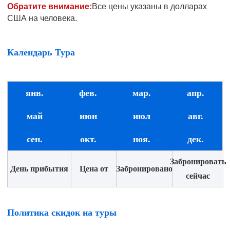
Обратите внимание:
Все цены указаны в долларах
США на человека.
Календарь Тура
янв.
фев.
мар.
апр.
май
июн
июл
авг.
сен.
окт.
ноя.
дек.
Забронировать
День прибытия
Цена от
Забронировано
сейчас
Политика скидок на туры