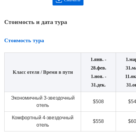
Стоимость и дата тура
Стоимость тура
1.янв. -
1.мар
28.фев.
31.м
Класс отеля / Время в пути
1.ноя. -
11.ок
31.дек.
31.о
Экономичный 3-звездочный
$508
$5
отель
Комфортный 4-звездочный
$558
$6
отель